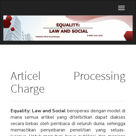
Main
Toggl
Navigation
naviga
Main
Content
Sidebar
Articel Processing
Charge
Equality: Law and Social
beroperasi dengan model di
mana semua artikel yang diterbitkan dapat diakses
secara bebas oleh pembaca di seluruh dunia, sehingga
memastikan penyebaran penelitian yang seluas-